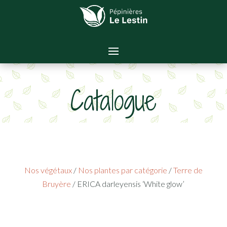
Catalogue
Nos végétaux
/
Nos plantes par catégorie
/
Terre de
Bruyère
/ ERICA darleyensis ‘White glow’