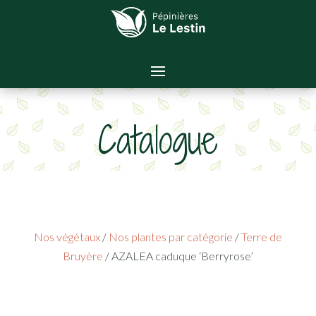
Catalogue
Nos végétaux
/
Nos plantes par catégorie
/
Terre de
Bruyère
/ AZALEA caduque ‘Berryrose’