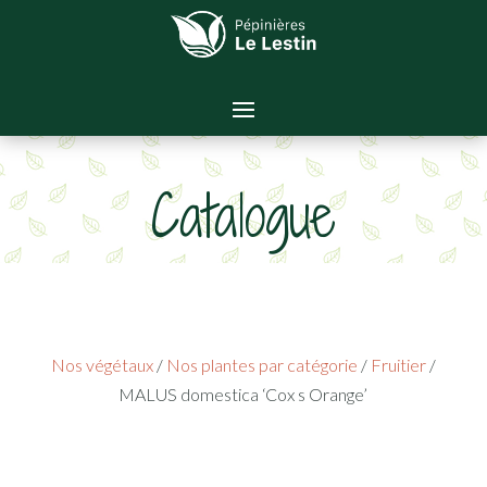
Catalogue
Nos végétaux
/
Nos plantes par catégorie
/
Fruitier
/
MALUS domestica ‘Cox s Orange’