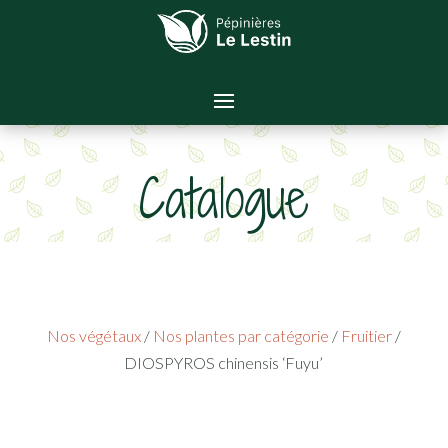
Catalogue
Nos végétaux
/
Nos plantes par catégorie
/
Fruitier
/
DIOSPYROS chinensis ‘Fuyu’