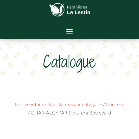
Catalogue
Nos végétaux
/
Nos plantes par catégorie
/
Conifère
/ CHAMAECYPARIS pisifera Boulevard