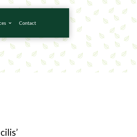
ces
Contact
lis’