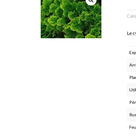
Caté
Le c
Exp
Arr
Pla
Uti
Pér
Rus
Feu