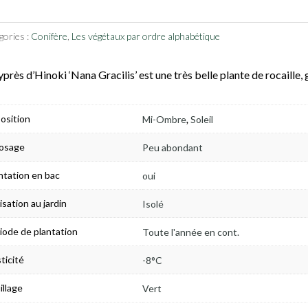
gories :
Conifère
,
Les végétaux par ordre alphabétique
yprès d’Hinoki ‘Nana Gracilis’ est une très belle plante de rocaille,
,
osition
Mi-Ombre
Soleil
osage
Peu abondant
ntation en bac
oui
lisation au jardin
Isolé
iode de plantation
Toute l'année en cont.
ticité
-8°C
illage
Vert