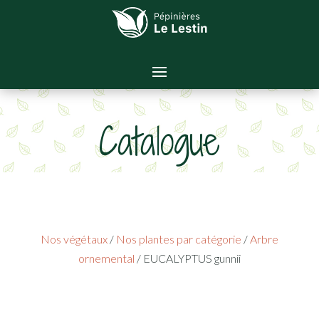
Catalogue
Nos végétaux
/
Nos plantes par catégorie
/
Arbre
ornemental
/ EUCALYPTUS gunnii