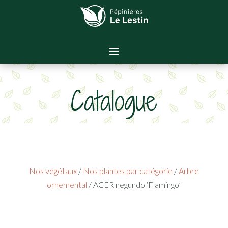
Catalogue
Nos végétaux
/
Nos plantes par catégorie
/
Arbre
ornemental
/ ACER negundo ‘Flamingo’