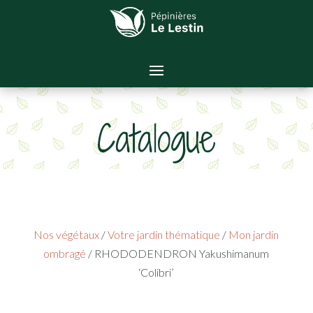
Catalogue
Nos végétaux
/
Votre jardin thématique
/
Mon jardin
ombragé
/ RHODODENDRON Yakushimanum
‘Colibri’