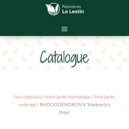
Catalogue
Nos végétaux
/
Votre jardin thématique
/
Mon jardin
ombragé
/ RHODODENDRON X ‘Markeeta’s
Prize’