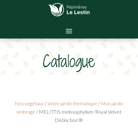
Catalogue
Nos végétaux
/
Votre jardin thématique
/
Mon jardin
ombragé
/ MELITTIS melissophyllum ‘Royal Velvet
Distinction’®