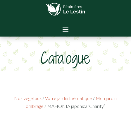
Catalogue
Nos végétaux
/
Votre jardin thématique
/
Mon jardin
ombragé
/ MAHONIA japonica ‘Charity’