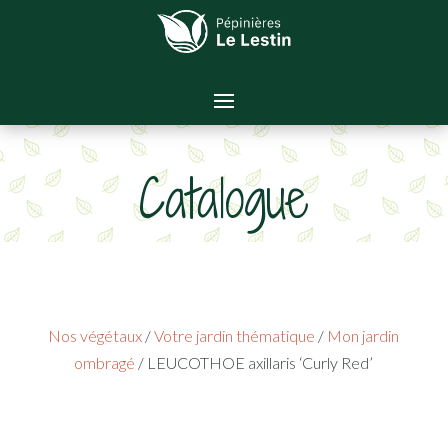
Catalogue
Nos végétaux
/
Votre jardin thématique
/
Mon jardin
ombragé
/ LEUCOTHOE axillaris ‘Curly Red’