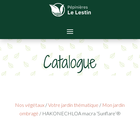
Catalogue
Nos végétaux
/
Votre jardin thématique
/
Mon jardin
ombragé
/ HAKONECHLOA macra ‘Sunflare’®