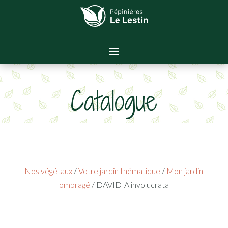
Catalogue
Nos végétaux
/
Votre jardin thématique
/
Mon jardin
ombragé
/ DAVIDIA involucrata