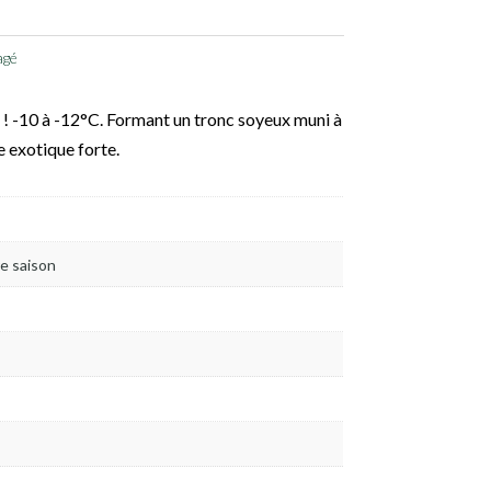
agé
e ! -10 à -12°C. Formant un tronc soyeux muni à
e exotique forte.
re saison