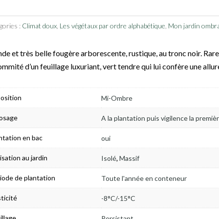
gories :
Climat doux
,
Les végétaux par ordre alphabétique
,
Mon jardin ombr
de et très belle fougère arborescente, rustique, au tronc noir. Rar
ommité d’un feuillage luxuriant, vert tendre qui lui confère une allur
osition
Mi-Ombre
osage
A la plantation puis vigilence la premiè
ntation en bac
oui
,
lisation au jardin
Isolé
Massif
iode de plantation
Toute l'année en conteneur
ticité
-8°C/-15°C
illage
Persistant