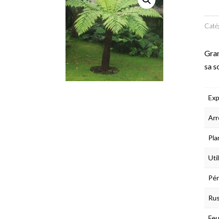
Caté
Gran
sa s
Exp
Arr
Pla
Uti
Pér
Rus
Feu