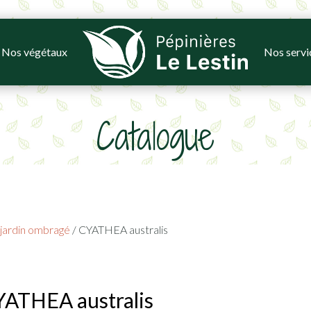
Nos végétaux
Nos servi
Catalogue
jardin ombragé
/ CYATHEA australis
ATHEA australis