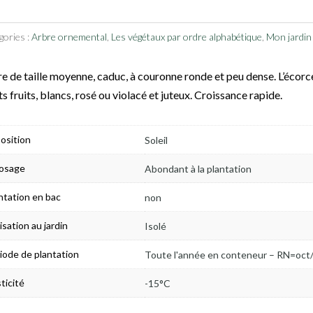
gories :
Arbre ornemental
,
Les végétaux par ordre alphabétique
,
Mon jardin 
e de taille moyenne, caduc, à couronne ronde et peu dense. L’écorce 
ts fruits, blancs, rosé ou violacé et juteux. Croissance rapide.
osition
Soleil
osage
Abondant à la plantation
ntation en bac
non
lisation au jardin
Isolé
iode de plantation
Toute l'année en conteneur – RN=oct
ticité
-15°C