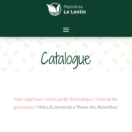
Catalogue
Nos végétaux
/
Votre jardin thématique
/
Mon jardin
gourmand
/ MALUS domestica ‘Reine des Reinettes’