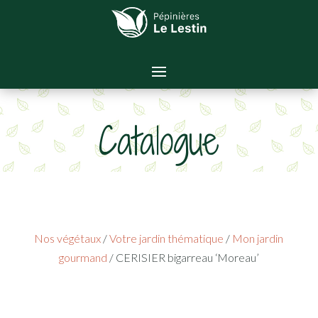
Catalogue
Nos végétaux
/
Votre jardin thématique
/
Mon jardin
gourmand
/ CERISIER bigarreau ‘Moreau’