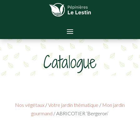
Catalogue
Nos végétaux
/
Votre jardin thématique
/
Mon jardin
gourmand
/ ABRICOTIER ‘Bergeron’