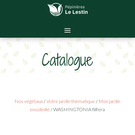
Catalogue
Nos végétaux
/
Votre jardin thématique
/
Mon jardin
ensolleillé
/ WASHINGTONIA filifera