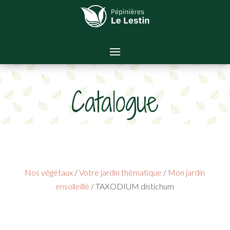
Catalogue
Nos végétaux
/
Votre jardin thématique
/
Mon jardin
ensolleillé
/ TAXODIUM distichum