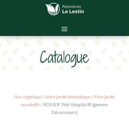
Catalogue
Nos végétaux
/
Votre jardin thématique
/
Mon jardin
ensolleillé
/ ROSIER ‘Pink Voluptia’® (gamme
Décorosiers)