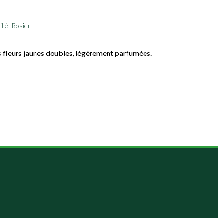
llé
,
Rosier
es fleurs jaunes doubles, légèrement parfumées.