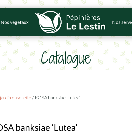
Nos végétaux
Nos servi
Catalogue
ardin ensolleillé
/ ROSA banksiae ‘Lutea’
SA banksiae ‘Lutea’