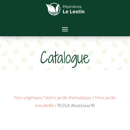
Catalogue
Nos végétaux
/
Votre jardin thématique
/
Mon jardin
ensolleillé
/ ROSA ‘Anastasia’®