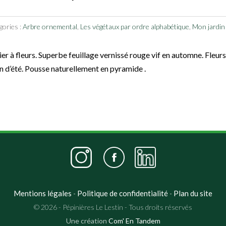
gories :
Arbre ornemental
,
Les végétaux par ordre alphabétique
,
Mon jardin 
ier à fleurs. Superbe feuillage vernissé rouge vif en automne. Fleurs
in d’été. Pousse naturellement en pyramide .
Mentions légales
Politique de confidentialité
Plan du site
-
-
© 2026 - Pépinières Le Lestin - Tous droits réservés
Une création
Com' En Tandem