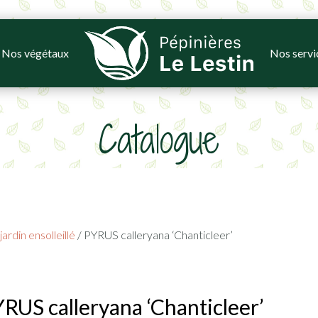
Nos végétaux
Nos servi
Catalogue
ardin ensolleillé
/ PYRUS calleryana ‘Chanticleer’
RUS calleryana ‘Chanticleer’