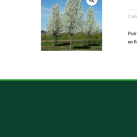
Caté
Poir
en f