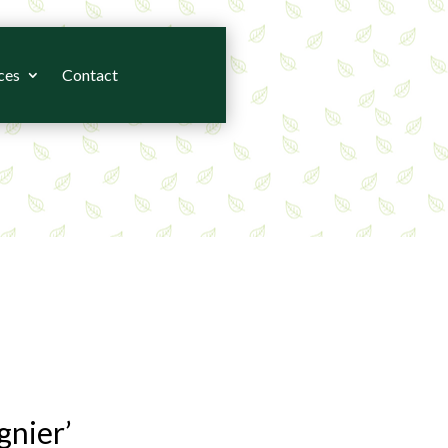
ces
Contact
nier’