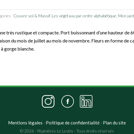
gories :
Couvre sol & Massif
,
Les végétaux par ordre alphabétique
,
Mon jardi
ne très rustique et compacte. Port buissonnant d’une hauteur de 60
aison du mois de juillet au mois de novembre. Fleurs en forme de ca
r à gorge blanche.
Mentions légales
Politique de confidentialité
Plan du site
-
-
© 2026 - Pépinières Le Lestin - Tous droits réservés