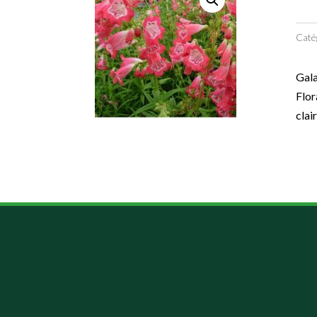
Caté
Gala
Flor
clai