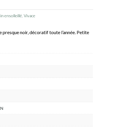
n ensolleillé
,
Vivace
 presque noir, décoratif toute l’année. Petite
RN