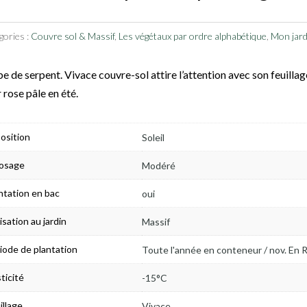
gories :
Couvre sol & Massif
,
Les végétaux par ordre alphabétique
,
Mon jardi
e de serpent. Vivace couvre-sol attire l’attention avec son feuillage
r rose pâle en été.
osition
Soleil
osage
Modéré
ntation en bac
oui
lisation au jardin
Massif
iode de plantation
Toute l'année en conteneur / nov. En 
ticité
-15°C
illage
Vivace