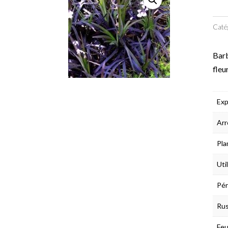
Caté
Barb
fleu
Exp
Arr
Pla
Uti
Pér
Rus
Feu