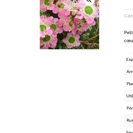
Caté
Peti
cœur
Exp
Arr
Pla
Uti
Pér
Rus
Feu