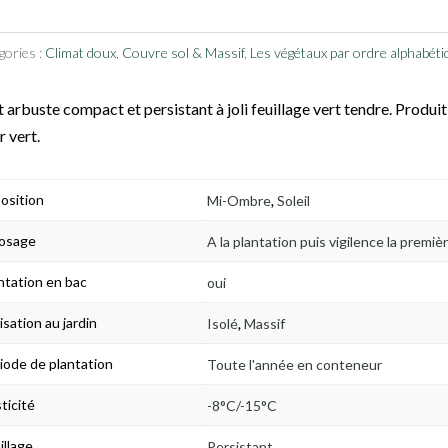
gories :
Climat doux
,
Couvre sol & Massif
,
Les végétaux par ordre alphabéti
t arbuste compact et persistant à joli feuillage vert tendre. Produit
 vert.
,
osition
Mi-Ombre
Soleil
osage
A la plantation puis vigilence la premiè
ntation en bac
oui
,
lisation au jardin
Isolé
Massif
iode de plantation
Toute l'année en conteneur
ticité
-8°C/-15°C
illage
Persistant