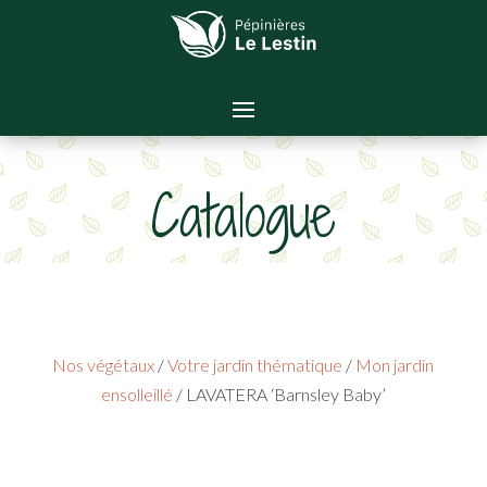
Catalogue
Nos végétaux
/
Votre jardin thématique
/
Mon jardin
ensolleillé
/ LAVATERA ‘Barnsley Baby’