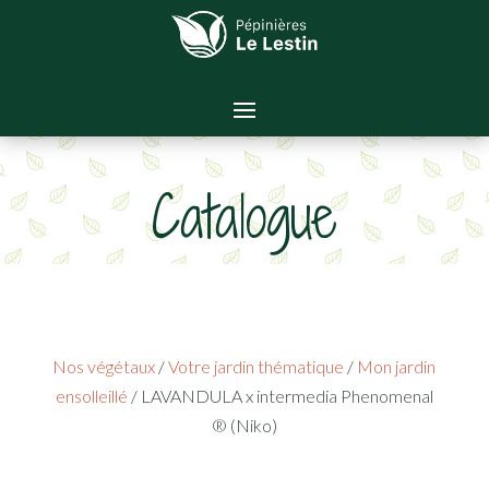
Catalogue
Nos végétaux
/
Votre jardin thématique
/
Mon jardin
ensolleillé
/ LAVANDULA x intermedia Phenomenal
® (Niko)