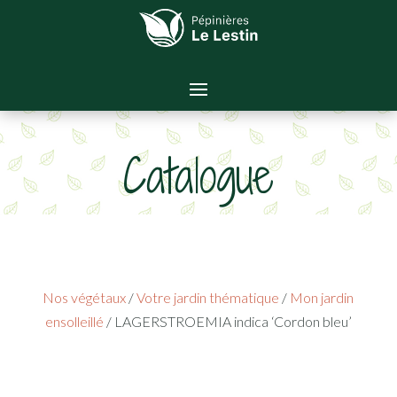
Catalogue
Nos végétaux
/
Votre jardin thématique
/
Mon jardin
ensolleillé
/ LAGERSTROEMIA indica ‘Cordon bleu’