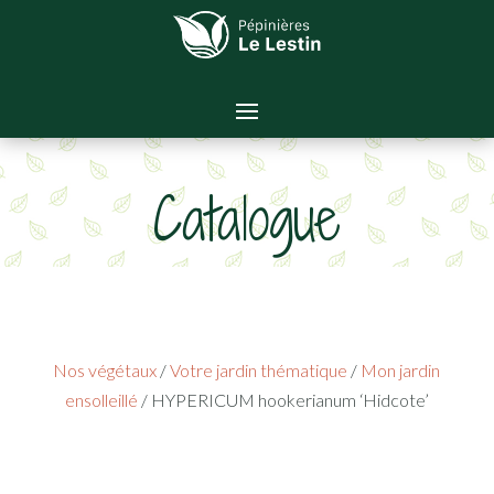
Catalogue
Nos végétaux
/
Votre jardin thématique
/
Mon jardin
ensolleillé
/ HYPERICUM hookerianum ‘Hidcote’