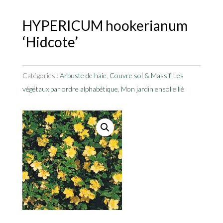
HYPERICUM hookerianum
‘Hidcote’
Catégories :
Arbuste de haie
,
Couvre sol & Massif
,
Les
végétaux par ordre alphabétique
,
Mon jardin ensolleillé