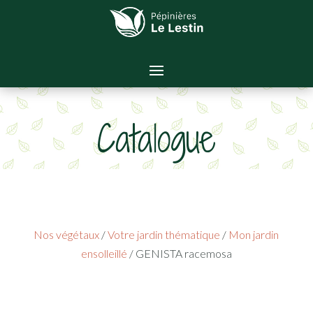
Catalogue
Nos végétaux
/
Votre jardin thématique
/
Mon jardin
ensolleillé
/ GENISTA racemosa