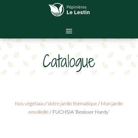
Catalogue
Nos végétaux
/
Votre jardin thématique
/
Mon jardin
ensolleillé
/ FUCHSIA ‘Benisser Hardy’