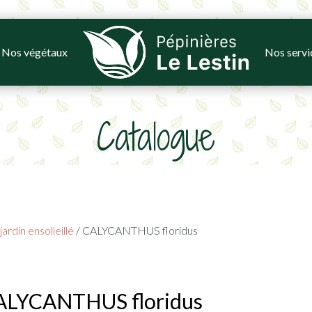
Nos végétaux
Nos servi
Catalogue
ardin ensolleillé
/ CALYCANTHUS floridus
ALYCANTHUS floridus