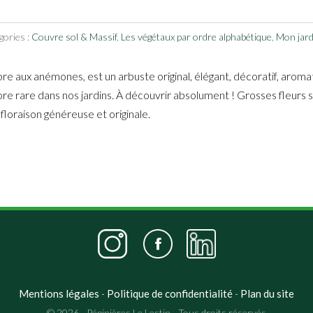
gories :
Couvre sol & Massif
,
Les végétaux par ordre alphabétique
,
Mon jardi
bre aux anémones, est un arbuste original, élégant, décoratif, aro
re rare dans nos jardins. À découvrir absolument ! Grosses fleurs s
floraison généreuse et originale.
Mentions légales
Politique de confidentialité
Plan du site
-
-
© 2026 - Pépinières Le Lestin - Tous droits réservés