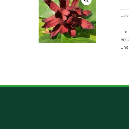
Caté
L’ar
enco
Une 