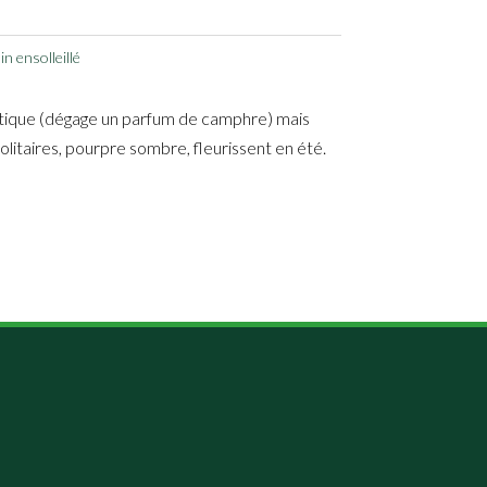
n ensolleillé
matique (dégage un parfum de camphre) mais
olitaires, pourpre sombre, fleurissent en été.