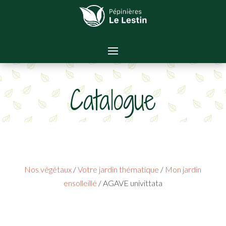
Catalogue
Nos végétaux
/
Votre jardin thématique
/
Mon jardin
ensolleillé
/ AGAVE univittata