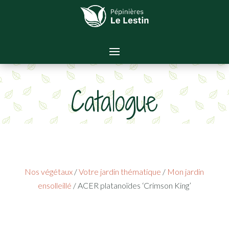
Catalogue
Nos végétaux
/
Votre jardin thématique
/
Mon jardin
ensolleillé
/ ACER platanoïdes ‘Crimson King’