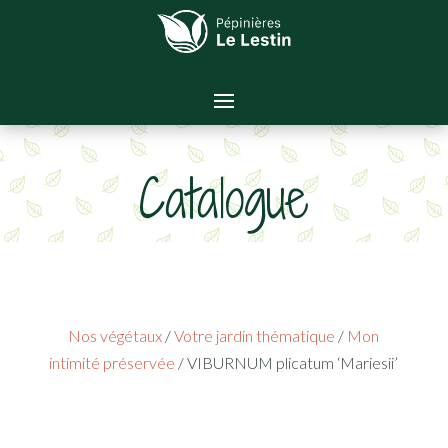
Catalogue
Nos végétaux
/
Votre jardin thématique
/
Mon
intimité préservée
/ VIBURNUM plicatum ‘Mariesii’