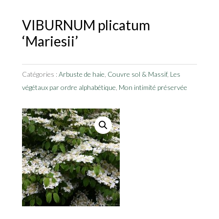
VIBURNUM plicatum
‘Mariesii’
Catégories :
Arbuste de haie
,
Couvre sol & Massif
,
Les
végétaux par ordre alphabétique
,
Mon intimité préservée