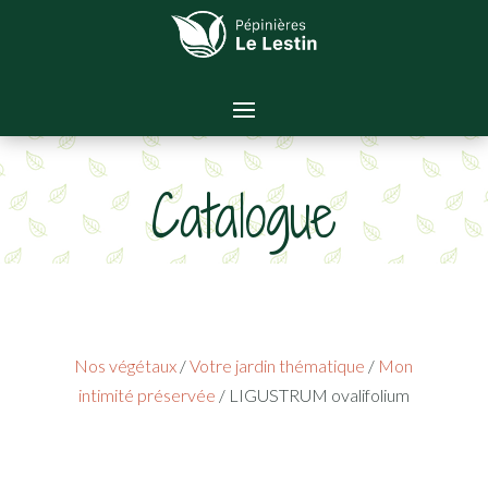
Catalogue
Nos végétaux
/
Votre jardin thématique
/
Mon
intimité préservée
/ LIGUSTRUM ovalifolium