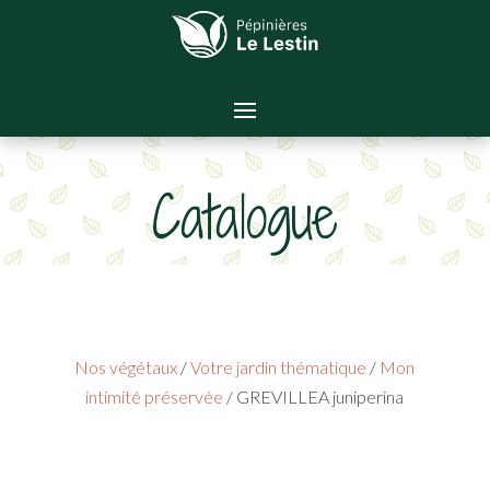
Catalogue
Nos végétaux
/
Votre jardin thématique
/
Mon
intimité préservée
/ GREVILLEA juniperina