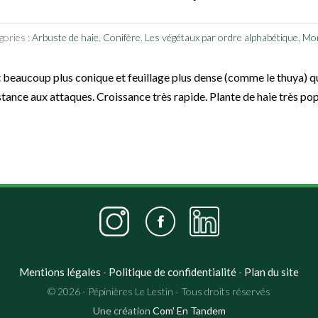
gories :
Arbuste de haie
,
Conifère
,
Les végétaux par ordre alphabétique
,
Mon
 beaucoup plus conique et feuillage plus dense (comme le thuya) qu
stance aux attaques. Croissance très rapide. Plante de haie très pop
Mentions légales
Politique de confidentialité
Plan du site
-
-
© 2026 - Pépinières Le Lestin - Tous droits réservés
Une création
Com' En Tandem