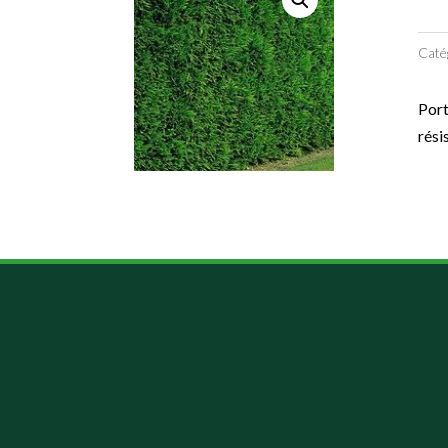
Caté
Port
rési