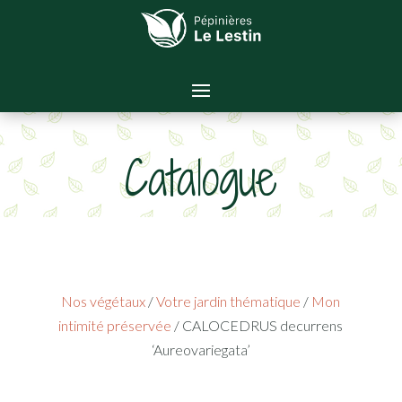
Catalogue
Nos végétaux
/
Votre jardin thématique
/
Mon
intimité préservée
/ CALOCEDRUS decurrens
‘Aureovariegata’