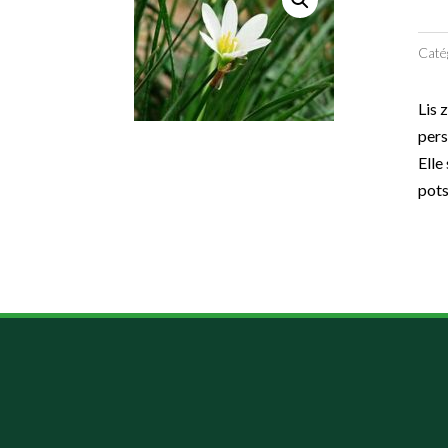
Caté
Lis 
pers
Elle
pots