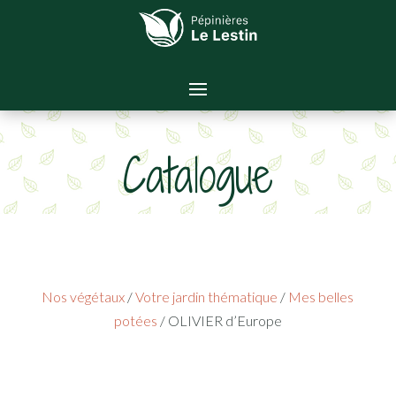
Catalogue
Nos végétaux
/
Votre jardin thématique
/
Mes belles
potées
/ OLIVIER d’Europe