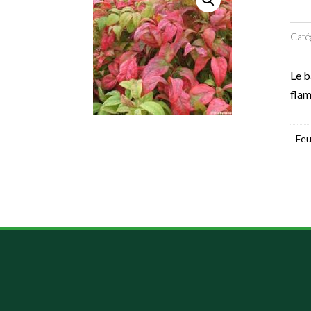
Caté
Le b
fla
Feu