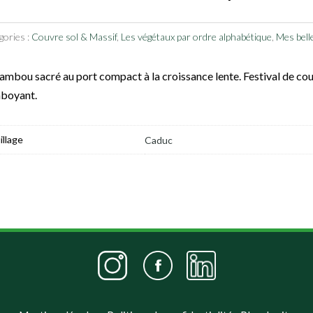
gories :
Couvre sol & Massif
,
Les végétaux par ordre alphabétique
,
Mes bell
ambou sacré au port compact à la croissance lente. Festival de co
mboyant.
illage
Caduc