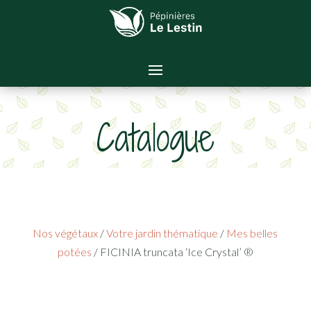
Catalogue
Nos végétaux
/
Votre jardin thématique
/
Mes belles
potées
/ FICINIA truncata ‘Ice Crystal’ ®