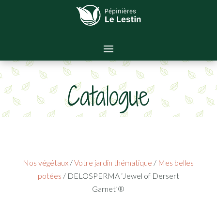
Catalogue
Nos végétaux
/
Votre jardin thématique
/
Mes belles
potées
/ DELOSPERMA ‘Jewel of Dersert
Garnet’®