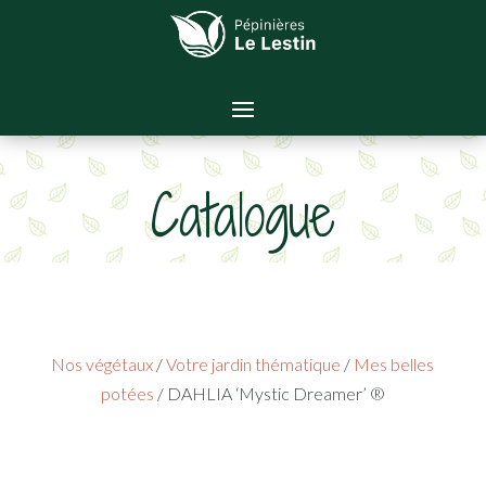
Catalogue
Nos végétaux
/
Votre jardin thématique
/
Mes belles
potées
/ DAHLIA ‘Mystic Dreamer’ ®