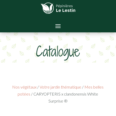
Catalogue
Nos végétaux
/
Votre jardin thématique
/
Mes belles
potées
/ CARYOPTERIS x clandonensis White
Surprise ®